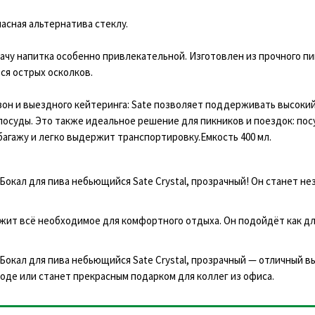
пасная альтернатива стеклу.
ачу напитка особенно привлекательной. Изготовлен из прочного п
ся острых осколков.
зон и выездного кейтеринга: Sate позволяет поддерживать высоки
посуды. Это также идеальное решение для пикников и поездок: пос
багажу и легко выдержит транспортировку.Емкость 400 мл.
 Бокал для пива небьющийся Sate Crystal, прозрачный! Он станет н
ержит всё необходимое для комфортного отдыха. Он подойдёт как д
Бокал для пива небьющийся Sate Crystal, прозрачный — отличный в
оде или станет прекрасным подарком для коллег из офиса.