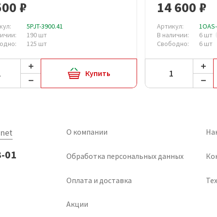
500 ₽
14 600 ₽
кул:
5PJT-3900.41
Артикул:
1OAS-
личии:
190 шт
В наличии:
6 шт
одно:
125 шт
Свободно:
6 шт
Купить
net
О компании
На
3-01
Обработка персональных данных
Ко
Оплата и доставка
Тех
Акции