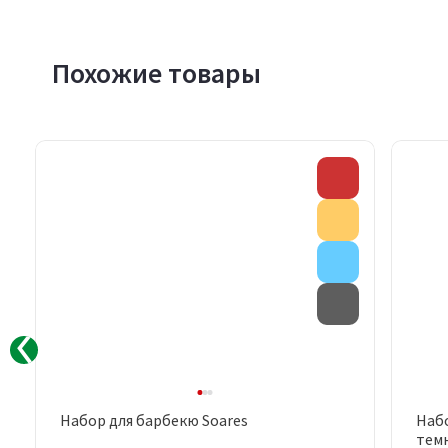
Похожие товары
Скидка
Скидка
Акция
Акция
Внимание
Товар с дефе
Набор для барбекю Soares
Набо
Быстрый просмотр
темн