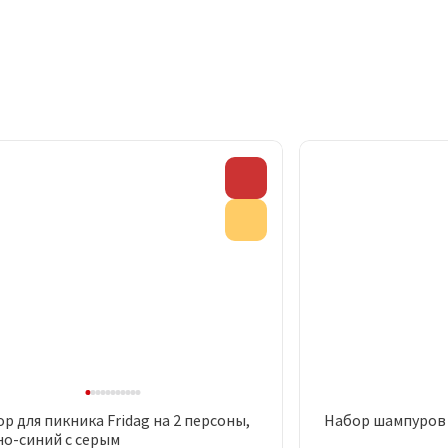
Скидка
Акция
ктом
р для пикника Fridag на 2 персоны,
Набор шампуров
Быстрый просмотр
Быст
о-синий с серым