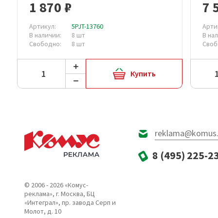
1 870 ₽
7 
Артикул:
5PJT-13760
Арти
В наличии:
8 шт
В на
Свободно:
8 шт
Своб
Купить
reklama@komus.
8 (495) 225-2
© 2006 - 2026 «Комус-
реклама», г. Москва, БЦ
«Интеграл», пр. завода Серп и
Молот, д. 10