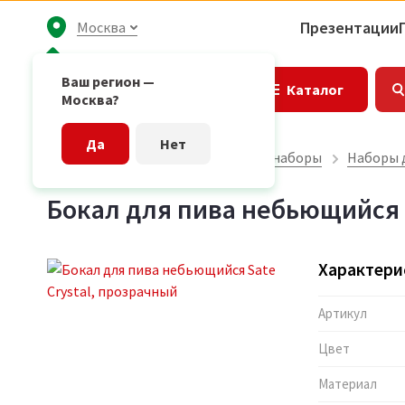
Презентации
Москва
Ваш регион —
Каталог
Москва?
Да
Нет
Главная страница
Подарочные наборы
Наборы 
Бокал для пива небьющийся S
Характери
Артикул
Цвет
Материал