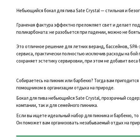
Небьющийся бокал для пива Sate Crystal — стильная и безо
Граненая фактура эффектно преломляет свет и делает под
поликарбоната: не разобьется при падении, можно не боять
Это отличное решение для летних веранд, бассейнов, SPA-
сервиса, практически полностью исключив расходы на бой 
сохраняет эстетику сервировки, при этом не добавит веса 
Собираетесь на пикник или барбекю? Тогда вам пригодится
помощником в организации отдыха на природе.
Бокал для пива небьющийся Sate Crystal, прозрачный сод
компании, так и для семейного пикника.
Если вы ищете идеальный набор для пикника и барбекю, то 
Он поможет вам организовать незабываемый отдых на прир