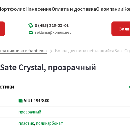
Портфолио
Нанесение
Оплата и доставка
О компании
Ко
8 (495) 225-23-01
Заяв
reklama@komus.net
для пикника и барбекю
Бокал для пива небьющийся Sate Cr
ate Crystal, прозрачный
стики
5PJT-19478.00
прозрачный
пластик
,
поликарбонат