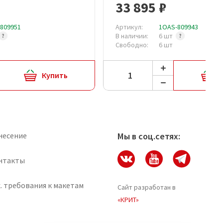
33 895 ₽
809951
Артикул:
1OAS-809943
В наличии:
6 шт
Свободно:
6 шт
Купить
несение
Мы в соц.сетях:
нтакты
. требования к макетам
Сайт разработан в
«КРИТ»