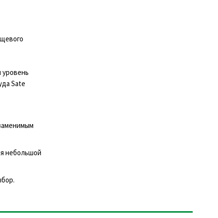
ищевого
й уровень
уда Sate
езаменимым
ля небольшой
ыбор.