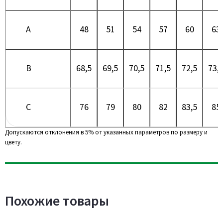
A
48
51
54
57
60
63
B
68,5
69,5
70,5
71,5
72,5
73,
C
76
79
80
82
83,5
85
Допускаются отклонения в 5% от указанных параметров по размеру и
цвету.
Похожие товары