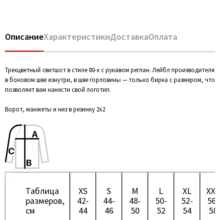
Описание
Характеристики
Доставка
Оплата
Трехцветный свитшот в стиле 80-х с рукавом реглан. Лейбл производителя
в боковом шве изнутри, в шве горловины — только бирка с размером, что
позволяет вам нанести свой логотип.
Ворот, манжеты и низ в резинку 2x2
Таблица
XS
S
M
L
XL
XXL
размеров,
42-
44-
48-
50-
52-
56-
см
44
46
50
52
54
58