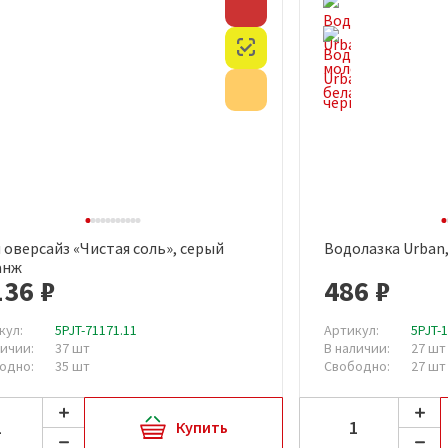
Скидка
Честный знак
Акция
 оверсайз «Чистая соль», серый
Водолазка Urban
Быстрый просмотр
Быст
анж
136 ₽
486 ₽
кул:
5PJT-71171.11
Артикул:
5PJT-
личии:
37 шт
В наличии:
27 шт
одно:
35 шт
Свободно:
27 шт
Купить