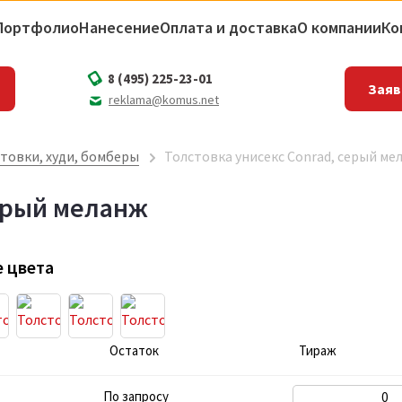
Портфолио
Нанесение
Оплата и доставка
О компании
Ко
8 (495) 225-23-01
Заяв
reklama@komus.net
товки, худи, бомберы
Толстовка унисекс Conrad, серый ме
серый меланж
 цвета
Остаток
Тираж
По запросу