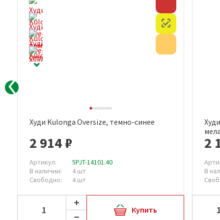
Скидка
Скидка
Честный знак
Честный знак
Акция
Акция
Худи Kulonga Oversize, темно-синее
Худи
Быстрый просмотр
мел
2 914 ₽
2 
Артикул:
5PJT-14101.40
Арти
В наличии:
4 шт
В на
Свободно:
4 шт
Своб
Купить