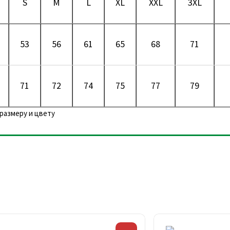
S
M
L
XL
XXL
3XL
53
56
61
65
68
71
71
72
74
75
77
79
размеру и цвету