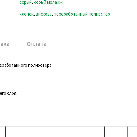
серый
,
серый меланж
хлопок
,
вискоза
,
переработанный полиэстер
вка
Оплата
еработанного полиэстера.
го слоя.