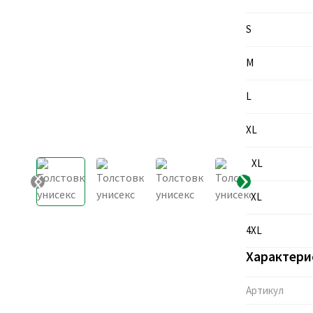
S
M
L
XL
XXL
3XL
4XL
Характери
Артикул