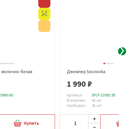
Скидка
Честный знак
Акция
, молочно-белая
Джемпер Sosnovka
рый просмотр
Быстрый просмотр
1 990 ₽
13960.60
Артикул:
5PJT-15992.95
В наличии:
41 шт
Свободно:
41 шт
Купить