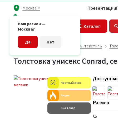
Презентации
Москва
Ваш регион —
Каталог
Москва?
Да
Нет
Главная страница
Одежда, обувь, текстиль
Толс
Толстовка унисекс Conrad, 
Доступные
Честный знак
Акция
Размер
Эко товар
XS