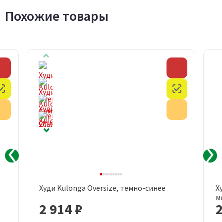
Похожие товары
Скидка
Скидка
Честный знак
Честный з
Акция
Акция
Худи Kulonga Oversize, темно-синее
Х
м
2 914 ₽
2