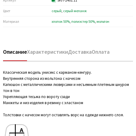
Артикул
5PJT-2401.11
Цвет
серый
,
серый меланж
Материал
хлопок 50%
,
полиэстер 50%
,
мольтон
Описание
Характеристики
Доставка
Оплата
Классическая модель унисекс с карманом-кенгуру.
Внутренняя сторона из мольтона с начесом
Капюшон с металлическими люверсами и несъемным плетеным шнуром
тон в тон
Укрепляющая тесьма по вороту сзади
Манжеты и низ изделия в резинку с эластаном
Толстовки с начесом могут оставлять ворс на одежде нижнего слоя.