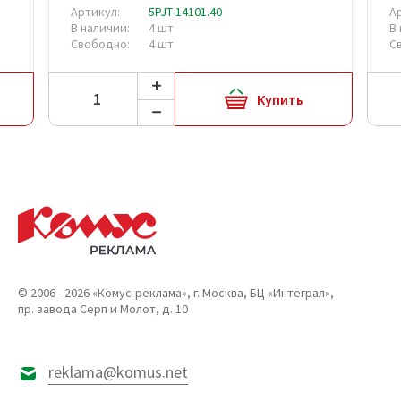
Артикул:
5PJT-14101.40
А
В наличии:
4 шт
В
Свободно:
4 шт
С
Купить
© 2006 - 2026 «Комус-реклама», г. Москва, БЦ «Интеграл»,
пр. завода Серп и Молот, д. 10
reklama@komus.net