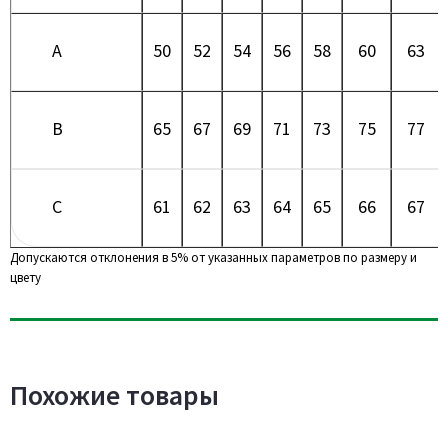
A
50
52
54
56
58
60
63
B
65
67
69
71
73
75
77
C
61
62
63
64
65
66
67
Допускаются отклонения в 5% от указанных параметров по размеру и
цвету
Похожие товары