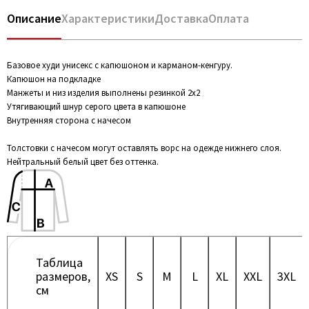
Описание
Характеристики
Доставка
Оплата
Базовое худи унисекс с капюшоном и карманом-кенгуру.
Капюшон на подкладке
Манжеты и низ изделия выполнены резинкой 2х2
Утягивающий шнур серого цвета в капюшоне
Внутренняя сторона с начесом
Толстовки с начесом могут оставлять ворс на одежде нижнего слоя.
Нейтральный белый цвет без оттенка.
Таблица
размеров,
XS
S
M
L
XL
XXL
3XL
см