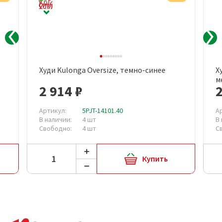
Худи Kulonga Oversize, темно-синее
Х
м
2 914 ₽
2
Артикул:
5PJT-14101.40
А
В наличии:
4 шт
В
Свободно:
4 шт
С
Купить