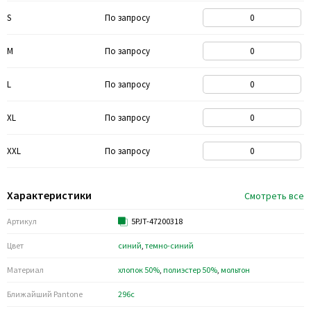
S
По запросу
M
По запросу
L
По запросу
XL
По запросу
XXL
По запросу
Характеристики
Смотреть все
Артикул
5PJT-47200318
Цвет
синий
,
темно-синий
Материал
хлопок 50%
,
полиэстер 50%
,
мольтон
Ближайший Pantone
296c