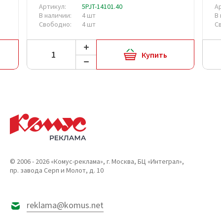
Артикул:
5PJT-14101.40
А
В наличии:
4 шт
В
Свободно:
4 шт
С
Купить
© 2006 - 2026 «Комус-реклама», г. Москва, БЦ «Интеграл»,
пр. завода Серп и Молот, д. 10
reklama@komus.net