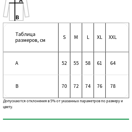
Таблица
S
M
L
XL
XXL
размеров, см
A
52
55
58
61
64
B
70
72
74
76
78
Допускаются отклонения в 5% от указанных параметров по размеру и
цвету.