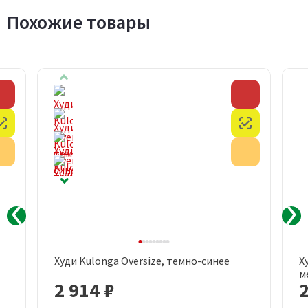
Похожие товары
Скидка
Скидка
Честный знак
Честный з
Акция
Акция
Худи Kulonga Oversize, темно-синее
Х
м
2 914 ₽
2