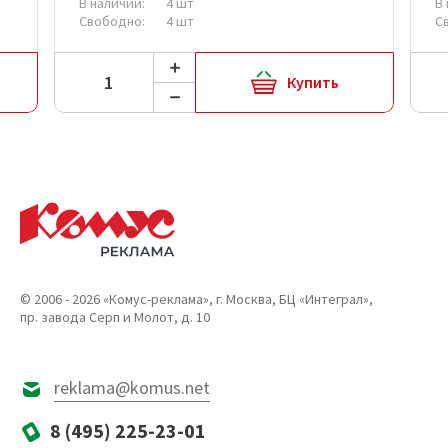
В наличии:
4 шт
В
Свободно:
4 шт
С
Купить
© 2006 - 2026 «Комус-реклама», г. Москва, БЦ «Интеграл»,
пр. завода Серп и Молот, д. 10
reklama@komus.net
8 (495) 225-23-01