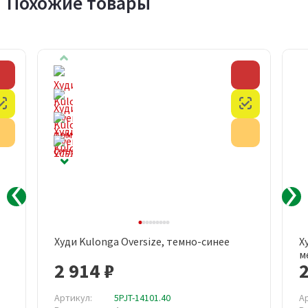
Похожие товары
Скидка
Скидка
Честный знак
Честный з
Акция
Акция
Худи Kulonga Oversize, темно-синее
Х
м
2 914 ₽
2
Артикул:
5PJT-14101.40
А