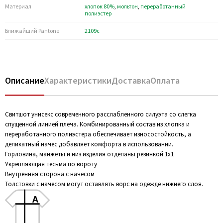
Материал
хлопок 80%
,
мольтон
,
переработанный
полиэстер
Ближайший Pantone
2109c
Описание
Характеристики
Доставка
Оплата
Свитшот унисекс современного расслабленного силуэта со слегка
спущенной линией плеча. Комбинированный состав из хлопка и
переработанного полиэстера обеспечивает износостойкость, а
деликатный начес добавляет комфорта в использовании.
Горловина, манжеты и низ изделия отделаны резинкой 1х1
Укрепляющая тесьма по вороту
Внутренняя сторона с начесом
Толстовки с начесом могут оставлять ворс на одежде нижнего слоя.