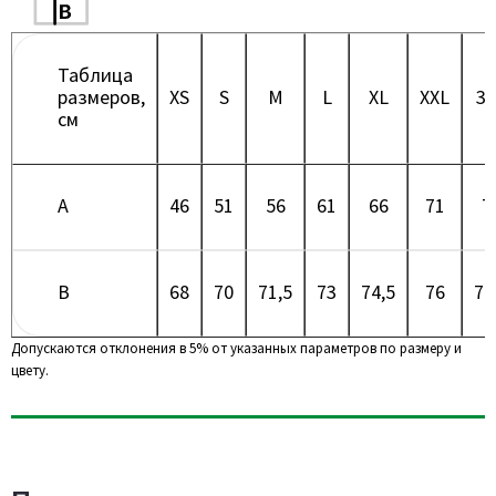
Таблица
размеров,
XS
S
M
L
XL
XXL
3X
см
A
46
51
56
61
66
71
7
B
68
70
71,5
73
74,5
76
77
Допускаются отклонения в 5% от указанных параметров по размеру и
цвету.