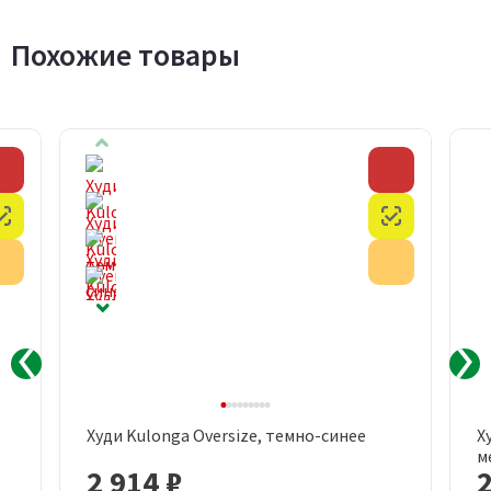
Похожие товары
Скидка
Скидка
Честный знак
Честный з
Акция
Акция
Худи Kulonga Oversize, темно-синее
Х
м
2 914 ₽
2