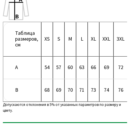
Таблица
размеров,
XS
S
M
L
XL
XXL
3XL
см
A
54
57
60
63
66
69
72
B
68
69
70
71
73
74
76
Допускаются отклонения в 5% от указанных параметров по размеру и
цвету.