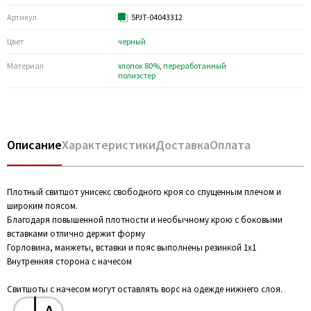
Артикул
5PJT-04043312
Цвет
черный
Материал
хлопок 80%
,
переработанный
полиэстер
Описание
Характеристики
Доставка
Оплата
Плотный свитшот унисекс свободного кроя со спущенным плечом и
широким поясом.
Благодаря повышенной плотности и необычному крою с боковыми
вставками отлично держит форму
Горловина, манжеты, вставки и пояс выполнены резинкой 1х1
Внутренняя сторона с начесом
Свитшоты с начесом могут оставлять ворс на одежде нижнего слоя.