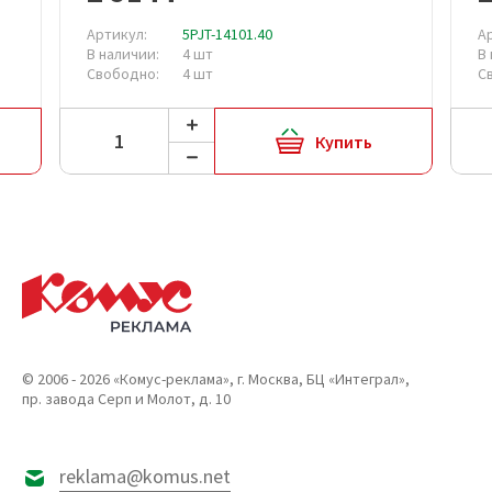
Артикул:
5PJT-14101.40
А
В наличии:
4 шт
В
Свободно:
4 шт
С
Купить
© 2006 - 2026 «Комус-реклама», г. Москва, БЦ «Интеграл»,
пр. завода Серп и Молот, д. 10
reklama@komus.net