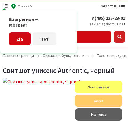
Заказ от
10 000 ₽
Москва
8 (495) 225-23-01
Ваш регион —
reklama@komus.net
Москва?
Каталог
Да
Нет
Главная страница
Одежда, обувь, текстиль
Толстовки, худи
Свитшот унисекс Authentic, черный
Честный знак
Акция
Эко товар