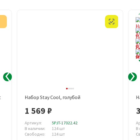
Акция
Честный з
t
Набор Stay Cool, голубой
Н
1 569 ₽
Артикул:
5PJT-17022.42
А
В наличии:
124 шт
В
Свободно:
124 шт
С