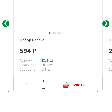
Набор Релакс
Н
594 ₽
2
Артикул:
EXLS-12
А
В наличии:
188 шт
В
Свободно:
188 шт
С
Купить