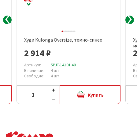
Худи Kulonga Oversize, темно-синее
Х
м
2 914 ₽
2
Артикул:
5PJT-14101.40
А
В наличии:
4 шт
В
Свободно:
4 шт
С
Купить