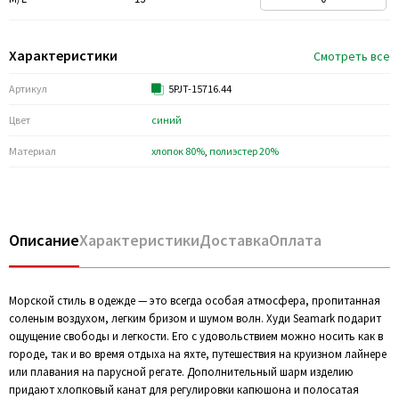
Характеристики
Смотреть все
Артикул
5PJT-15716.44
Цвет
синий
Материал
хлопок 80%
,
полиэстер 20%
Описание
Характеристики
Доставка
Оплата
Морской стиль в одежде — это всегда особая атмосфера, пропитанная
соленым воздухом, легким бризом и шумом волн. Худи Seamark подарит
ощущение свободы и легкости. Его с удовольствием можно носить как в
городе, так и во время отдыха на яхте, путешествия на круизном лайнере
или плавания на парусной регате. Дополнительный шарм изделию
придают хлопковый канат для регулировки капюшона и полосатая