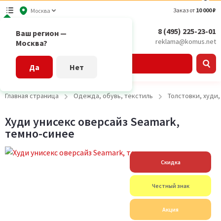
Заказ от
10 000 ₽
Москва
8 (495) 225-23-01
Ваш регион —
reklama@komus.net
Москва?
Каталог
Да
Нет
Главная страница
Одежда, обувь, текстиль
Толстовки, худи
Худи унисекс оверсайз Seamark,
темно-синее
Скидка
Честный знак
Акция