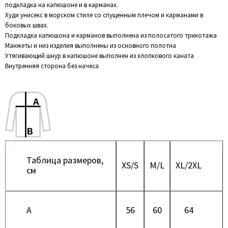
подкладка на капюшоне и в карманах.
Худи унисекс в морском стиле со спущенным плечом и карманами в
боковых швах.
Подкладка капюшона и карманов выполнена из полосатого трикотажа
Манжеты и низ изделия выполнены из основного полотна
Утягивающий шнур в капюшоне выполнен из хлопкового каната
Внутренняя сторона без начеса
Таблица размеров,
XS/S
M/L
XL/2XL
см
A
56
60
64