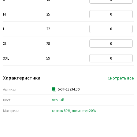
M
35
L
22
XL
28
XXL
59
Характеристики
Смотреть все
Артикул
5PJT-13934.30
Цвет
черный
Материал
хлопок 80%
,
полиэстер 20%