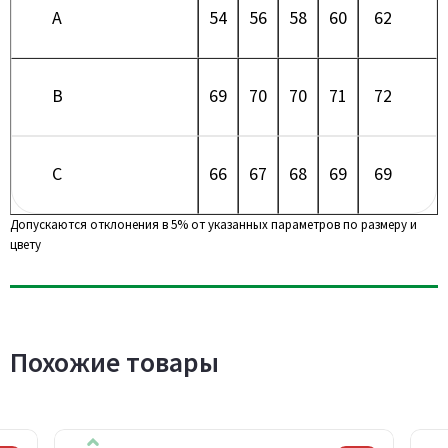
A
54
56
58
60
62
B
69
70
70
71
72
C
66
67
68
69
69
Допускаются отклонения в 5% от указанных параметров по размеру и
цвету
Похожие товары