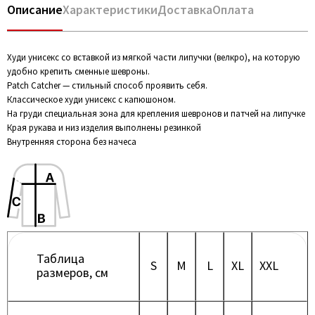
Описание
Характеристики
Доставка
Оплата
Худи унисекс со вставкой из мягкой части липучки (велкро), на которую
удобно крепить сменные шевроны.
Patch Catcher — стильный способ проявить себя.
Классическое худи унисекс с капюшоном.
На груди специальная зона для крепления шевронов и патчей на липучке
Края рукава и низ изделия выполнены резинкой
Внутренняя сторона без начеса
Таблица
S
M
L
XL
XXL
размеров, см