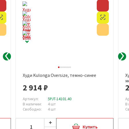
Скидка
Скидка
Честный знак
Честный з
Акция
Акция
Худи Kulonga Oversize, темно-синее
Х
м
2 914 ₽
2
Артикул:
5PJT-14101.40
А
В наличии:
4 шт
В
Свободно:
4 шт
С
Купить