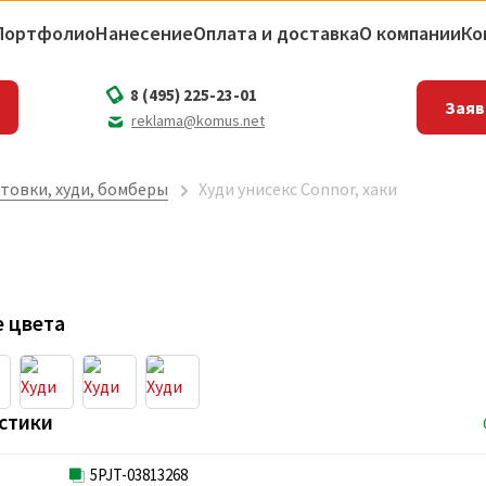
Портфолио
Нанесение
Оплата и доставка
О компании
Ко
8 (495) 225-23-01
Заяв
reklama@komus.net
товки, худи, бомберы
Худи унисекс Connor, хаки
 цвета
стики
5PJT-03813268