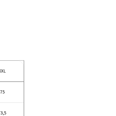
XXL
75
73,5