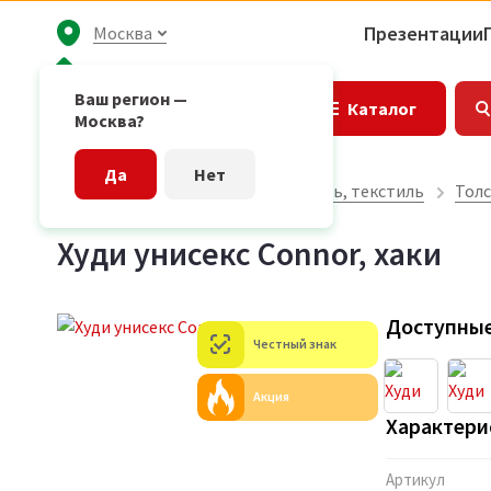
Презентации
Москва
Ваш регион —
Каталог
Москва?
Да
Нет
Главная страница
Одежда, обувь, текстиль
Толс
Худи унисекс Connor, хаки
Доступные
Честный знак
Акция
Характери
Артикул