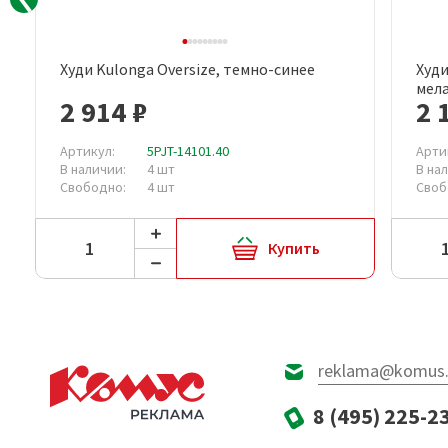
Худи Kulonga Oversize, темно-синее
Худи
Быстрый просмотр
мел
2 914 ₽
2 
Артикул:
5PJT-14101.40
Арти
В наличии:
4 шт
В на
Свободно:
4 шт
Своб
Купить
reklama@komus.
8 (495) 225-2