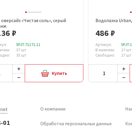
 оверсайз «Чистая соль», серый
Водолазка Urban
Быстрый просмотр
Быст
анж
136 ₽
486 ₽
кул:
5PJT-71171.11
Артикул:
5PJT-
личии:
37 шт
В наличии:
27 шт
одно:
35 шт
Свободно:
27 шт
Купить
net
О компании
На
3-01
Обработка персональных данных
Ко