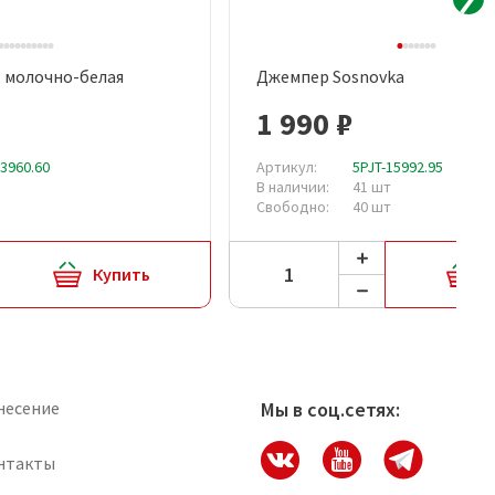
, молочно-белая
Джемпер Sosnovka
рый просмотр
Быстрый просмотр
1 990 ₽
13960.60
Артикул:
5PJT-15992.95
В наличии:
41 шт
Свободно:
40 шт
Купить
несение
Мы в соц.сетях:
нтакты