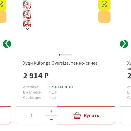
Честный знак
Честный з
Акция
Акция
Худи Kulonga Oversize, темно-синее
Х
м
2 914 ₽
2
Артикул:
5PJT-14101.40
А
В наличии:
4 шт
В
Свободно:
4 шт
С
Купить