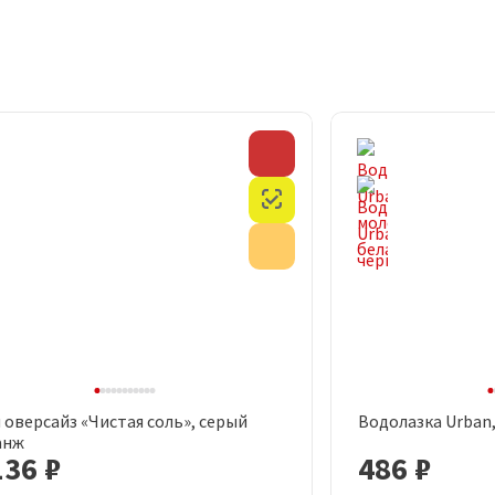
Скидка
Честный знак
Акция
 оверсайз «Чистая соль», серый
Водолазка Urban
Быстрый просмотр
Быст
анж
136 ₽
486 ₽