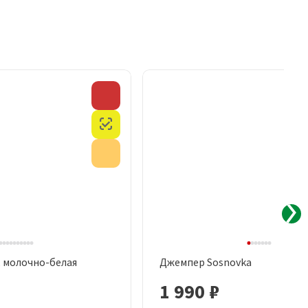
Скидка
Честный знак
Акция
, молочно-белая
Джемпер Sosnovka
рый просмотр
Быстрый просмотр
1 990 ₽