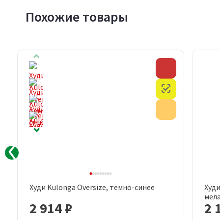
Похожие товары
Скидка
Скидка
Честный знак
Честный знак
Акция
Акция
Худи Kulonga Oversize, темно-синее
Худи
Быстрый просмотр
мел
2 914 ₽
2 