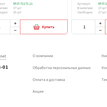
кул:
5PJT-71171.11
Артикул:
5PJT-
личии:
37 шт
В наличии:
27 шт
одно:
35 шт
Свободно:
27 шт
Купить
net
О компании
На
3-01
Обработка персональных данных
Ко
Оплата и доставка
Тех
Акции