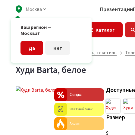
Презентации
Москва
Ваш регион —
Каталог
Москва?
Да
Нет
Главная страница
Одежда, обувь, текстиль
Толс
Худи Barta, белое
Доступные
Скидка
Честный знак
Размер
Акция
S