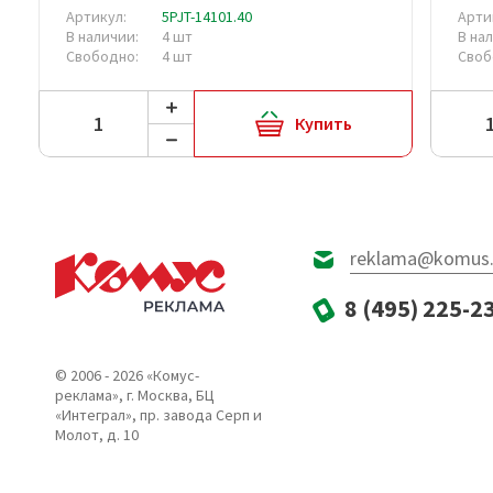
Артикул:
5PJT-14101.40
Арти
В наличии:
4 шт
В на
Свободно:
4 шт
Своб
Купить
reklama@komus.
8 (495) 225-2
© 2006 - 2026 «Комус-
реклама», г. Москва, БЦ
«Интеграл», пр. завода Серп и
Молот, д. 10