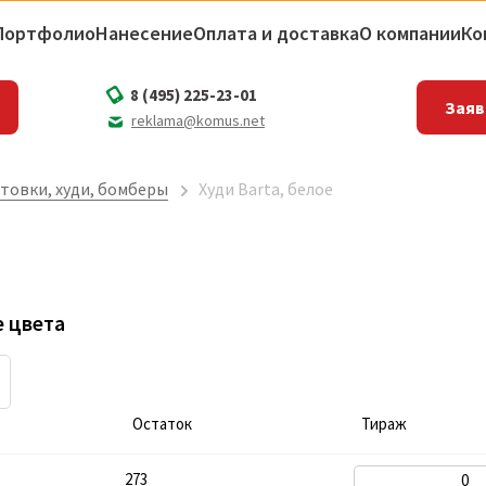
Портфолио
Нанесение
Оплата и доставка
О компании
Ко
8 (495) 225-23-01
Заяв
reklama@komus.net
товки, худи, бомберы
Худи Barta, белое
 цвета
Остаток
Тираж
273