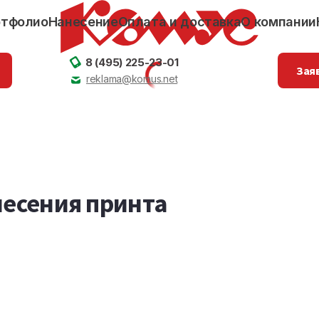
ртфолио
Нанесение
Оплата и доставка
О компании
8 (495) 225-23-01
Заяв
reklama@komus.net
несения принта