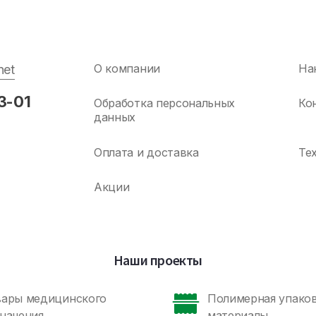
О компании
На
net
3-01
Обработка персональных
Ко
данных
Оплата и доставка
Те
Акции
Наши проекты
вары медицинского
Полимерная упаков
начения
материалы